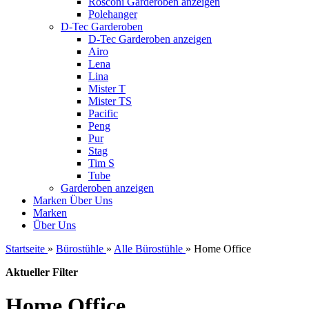
Rosconi Garderoben anzeigen
Polehanger
D-Tec Garderoben
D-Tec Garderoben anzeigen
Airo
Lena
Lina
Mister T
Mister TS
Pacific
Peng
Pur
Stag
Tim S
Tube
Garderoben anzeigen
Marken
Über Uns
Marken
Über Uns
Startseite
»
Bürostühle
»
Alle Bürostühle
»
Home Office
Aktueller Filter
Home Office