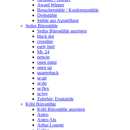
Award Winner
Besucherstühle / Konferenzstühle
Drehstühle
Stühle aus Ausstellung
Sedus Bürostühle
Sedus Bürostühle anzeigen
black dot
crossline
early bird
Mr. 24
netwin
open mind
open up
quarterback
se:air
se:do
se:flex
se:joy
Zubehör, Ersatzteile
Köhl Bürostühle
Köhl Bürostühle anzeigen
Anteo
Anteo Alu
Artiso Lounge