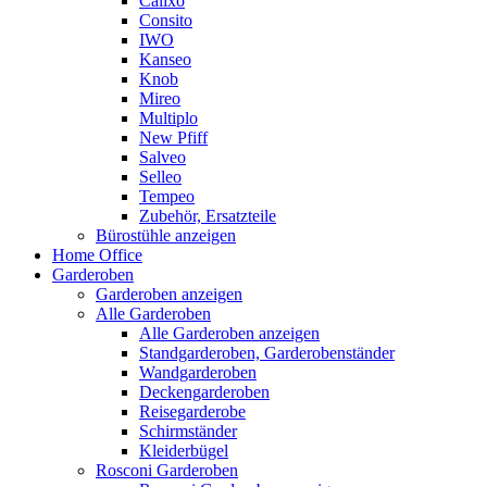
Calixo
Consito
IWO
Kanseo
Knob
Mireo
Multiplo
New Pfiff
Salveo
Selleo
Tempeo
Zubehör, Ersatzteile
Bürostühle anzeigen
Home Office
Garderoben
Garderoben anzeigen
Alle Garderoben
Alle Garderoben anzeigen
Standgarderoben, Garderobenständer
Wandgarderoben
Deckengarderoben
Reisegarderobe
Schirmständer
Kleiderbügel
Rosconi Garderoben