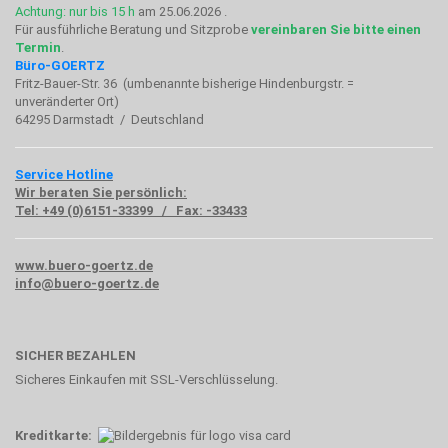
Achtung: nur bis 15 h
am 25.06.2026 .
Für ausführliche Beratung und Sitzprobe
vereinbaren Sie bitte einen
Termin
.
Büro-GOERTZ
Fritz-Bauer-Str. 36 (umbenannte bisherige Hindenburgstr. =
unveränderter Ort)
64295 Darmstadt / Deutschland
Service Hotline
Wir beraten Sie persönlich:
Tel: +49 (0)6151-33399 / Fax: -33433
www.buero-goertz.de
info@buero-goertz.de
SICHER BEZAHLEN
Sicheres Einkaufen mit SSL-Verschlüsselung.
Kreditkarte: