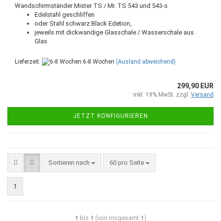
Wandschirmständer Mister TS / Mr. TS 543 und 543-s
Edelstahl geschliffen
oder Stahl schwarz Black Edetion,
jeweils mit dickwandige Glasschale / Wasserschale aus
Glas
Lieferzeit:
6-8 Wochen
(Ausland abweichend)
299,90 EUR
inkl. 19% MwSt. zzgl.
Versand
JETZT KONFIGURIEREN
Sortieren nach
60 pro Seite
1
1
bis
1
(von insgesamt
1
)