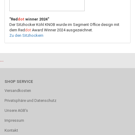
"Red
dot
winner 2024"
Der Sitzhocker Köhl KNOB wurde im Segment Office design mit
dem Red
dot
Award Winner 2024 ausgezeichnet.
Zu den Sitzhockern
...
SHOP SERVICE
Versandkosten
Privatsphäre und Datenschutz
Unsere AGB's
Impressum
Kontakt