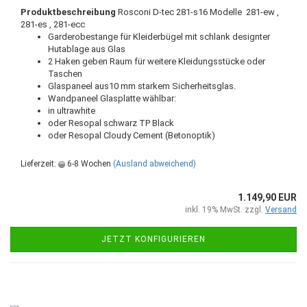
Produktbeschreibung
Rosconi
D-tec 281-s16 Modelle 281-ew ,
281-es , 281-ecc
Garderobestange für Kleiderbügel mit schlank designter
Hutablage aus Glas
2 Haken geben Raum für weitere Kleidungsstücke oder
Taschen
Glaspaneel aus10 mm starkem Sicherheitsglas.
Wandpaneel Glasplatte wählbar:
in ultrawhite
oder Resopal schwarz TP Black
oder Resopal Cloudy Cement (Betonoptik)
Lieferzeit:
6-8 Wochen
(Ausland abweichend)
1.149,90 EUR
inkl. 19% MwSt. zzgl.
Versand
JETZT KONFIGURIEREN