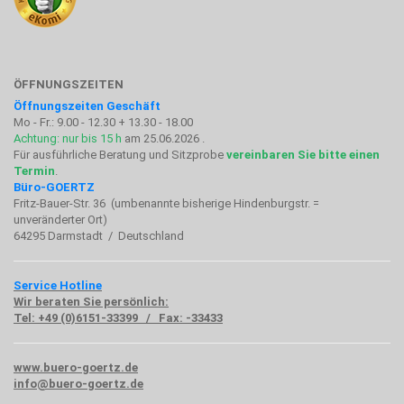
ÖFFNUNGSZEITEN
Öffnungszeiten Geschäft
Mo - Fr.: 9.00 - 12.30 + 13.30 - 18.00
Achtung: nur bis 15 h
am 25.06.2026 .
Für ausführliche Beratung und Sitzprobe
vereinbaren Sie bitte einen
Termin
.
Büro-GOERTZ
Fritz-Bauer-Str. 36 (umbenannte bisherige Hindenburgstr. =
unveränderter Ort)
64295 Darmstadt / Deutschland
Service Hotline
Wir beraten Sie persönlich:
Tel: +49 (0)6151-33399 / Fax: -33433
www.buero-goertz.de
info@buero-goertz.de