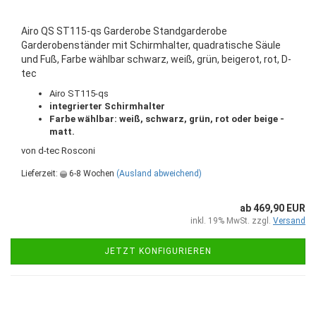
Airo QS ST115-qs Garderobe Standgarderobe
Garderobenständer mit Schirmhalter, quadratische Säule
und Fuß, Farbe wählbar schwarz, weiß, grün, beigerot, rot, D-
tec
Airo ST115-qs
integrierter Schirmhalter
Farbe wählbar: weiß, schwarz, grün, rot oder beige -
matt.
von d-tec Rosconi
Lieferzeit:
6-8 Wochen
(Ausland abweichend)
ab 469,90 EUR
inkl. 19% MwSt. zzgl.
Versand
JETZT KONFIGURIEREN