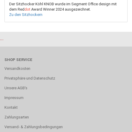
Der Sitzhocker Köhl KNOB wurde im Segment Office design mit
dem Red
dot
Award Winner 2024 ausgezeichnet.
Zu den Sitzhockern
...
SHOP SERVICE
Versandkosten
Privatsphäre und Datenschutz
Unsere AGB's
Impressum
Kontakt
Zahlungsarten
Versand- & Zahlungsbedingungen