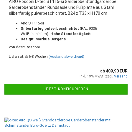
AIRO Rosconi D-tec ST115-si Garderobe Standgarderobe
Garderobenständer, Rundsäule und Fußplatte aus Stahl,
silberfarbig pulverbeschichtet, B24 x T33 x H170 cm
Airo ST115-si
Silberfarbig pulverbeschichtet
(RAL 9006
Weißaluminium)
. Hohe Standfestigkeit
Design: Markus Börgens
von d-tec Rosconi
Lieferzeit:
6-8 Wochen
(Ausland abweichend)
ab 409,90 EUR
inkl. 19% MwSt. zzgl.
Versand
JETZT KONFIGURIEREN