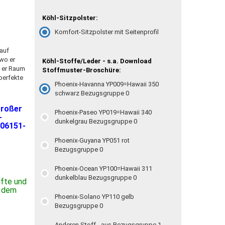
Köhl-Sitzpolster:
Komfort-Sitzpolster mit Seitenprofil
auf
 wo er
Köhl-Stoffe/Leder - s.a. Download
t er Raum
Stoffmuster-Broschüre:
perfekte
Phoenix-Havanna YP009=Hawaii 350
schwarz Bezugsgruppe 0
großer
Phoenix-Paseo YP019=Hawaii 340
-
dunkelgrau Bezugsgruppe 0
 06151-
Phoenix-Guyana YP051 rot
Bezugsgruppe 0
Phoenix-Ocean YP100=Hawaii 311
dunkelblau Bezugsgruppe 0
üfte und
n dem
Phoenix-Solano YP110 gelb
Bezugsgruppe 0
Anderen Stoff - aus Bezugsgruppe 1