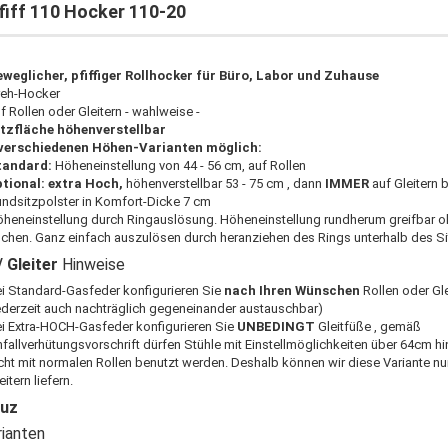
iff 110 Hocker 110-20
weglicher, pfiffiger Rollhocker für Büro, Labor und Zuhause
eh-Hocker
f Rollen oder Gleitern - wahlweise -
tzfläche höhenverstellbar
 verschiedenen Höhen-Varianten möglich:
tandard:
Höheneinstellung von 44 - 56 cm, auf Rollen
tional: extra Hoch,
höhenverstellbar 53 - 75 cm , dann
IMMER
auf Gleitern 
ndsitzpolster in Komfort-Dicke 7 cm
heneinstellung durch Ringauslösung. Höheneinstellung rundherum greifbar 
chen. Ganz einfach auszulösen durch heranziehen des Rings unterhalb des Sit
/ Gleiter
Hinweise
i Standard-Gasfeder konfigurieren Sie
nach Ihren Wünschen
Rollen oder Gl
ederzeit auch nachträglich gegeneinander austauschbar)
i Extra-HOCH-Gasfeder konfigurieren Sie
UNBEDINGT
Gleitfüße , gemäß
fallverhütungsvorschrift dürfen Stühle mit Einstellmöglichkeiten über 64cm h
cht mit normalen Rollen benutzt werden. Deshalb können wir diese Variante nu
eitern liefern.
uz
rianten