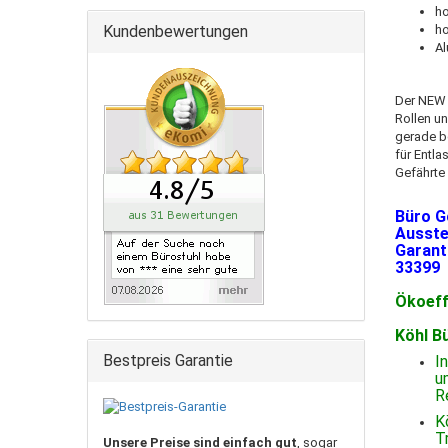
ho
Kundenbewertungen
ho
Al
Der NEW 
Rollen un
gerade be
für Entla
Gefährte 
Büro G
Ausste
Garant
33399
Ökoeffe
Köhl B
Bestpreis Garantie
I
u
R
K
T
Unsere Preise sind einfach gut
, sogar