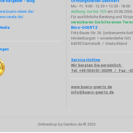
ie Ratgeber - Blog
Öffnungszeiten Geschäft
Mo - Fr.: 9.00 - 12.30 + 13.30 - 18.00
www.buero-ideen.de/
Achtung: nur bis 15 h
am 25.06.2026 
www.carala.de/
Für ausführliche Beratung und Sitz
vereinbaren Sie bitte einen Term
Media
Büro-GOERTZ
Fritz-Bauer-Str. 36 (umbenannte bis
Hindenburgstr. = unveränderter Ort)
64295 Darmstadt / Deutschland
ngen
Service Hotline
Wir beraten Sie persönlich:
Tel: +49 (0)6151-33399 / Fax: -3
www.buero-goertz.de
info@buero-goertz.de
Onlineshop
by Gambio.de © 2023