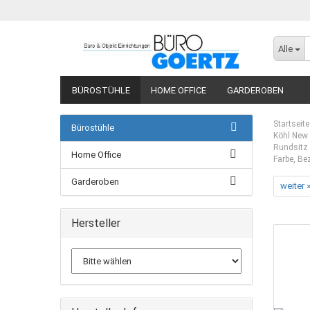
Alle
BÜROSTÜHLE
HOME OFFICE
GARDEROBEN
Startseite
Bürostühle
Köhl New 
Rundsitz 
Home Office
Farbe, Be
Garderoben
weiter 
Hersteller