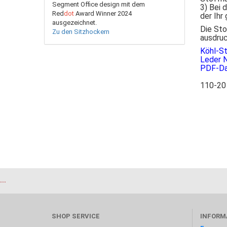
Segment Office design mit dem
3) Bei 
Red
dot
Award Winner 2024
der Ihr
ausgezeichnet.
Die Sto
Zu den Sitzhockern
ausdruc
Köhl-S
Leder N
PDF-Da
110-20
...
SHOP SERVICE
INFORM