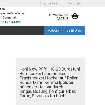
Kundenlogin
Merkzettel
ufen
e
-
schnelle Lieferung
Ihr Warenkorb
in Darmstadt
0,00 EUR
06151-33399
MARKEN
ÜBER UNS
 erstellen
Köhl New Pfiff 110-20 Bürostuhl
Bürohocker Laborhocker
ort vergessen?
Praxishocker Hocker auf Rollen,
Rundsitz mit Komfortpolster,
höhenverstellbar durch
Ringauslösung, konfigurierbar:
Farbe, Bezug, extra hoch