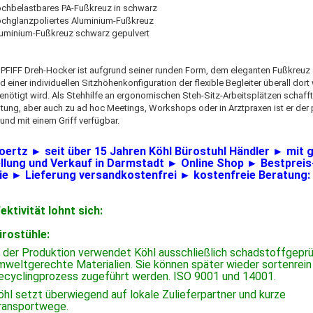
chbelastbares PA-Fußkreuz in schwarz
chglanzpoliertes Aluminium-Fußkreuz
uminium-Fußkreuz schwarz gepulvert
PFIFF Dreh-Hocker ist aufgrund seiner runden Form, dem eleganten Fußkreuz 
d einer individuellen Sitzhöhenkonfiguration der flexible Begleiter überall dort
nötigt wird. Als Stehhilfe an ergonomischen Steh-Sitz-Arbeitsplätzen schaff
stung, aber auch zu ad hoc Meetings, Workshops oder in Arztpraxen ist er der 
und mit einem Griff verfügbar.
oertz ► seit über 15 Jahren Köhl Bürostuhl Händler ► mit 
llung und Verkauf in Darmstadt ► Online Shop ► Bestpreis
ie ► Lieferung versandkostenfrei ► kostenfreie Beratung:
ktivität lohnt sich:
ürostühle:
n der Produktion verwendet Köhl ausschließlich schadstoffgepr
mweltgerechte Materialien. Sie können später wieder sortenrei
ecyclingprozess zugeführt werden. ISO 9001 und 14001.
öhl setzt überwiegend auf lokale Zulieferpartner und kurze
ransportwege.