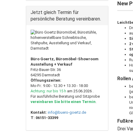
New Pf
Jetzt gleich Termin für
persönliche Beratung vereinbaren.
Leichtbe
Dr
au
Si
2
S
op
Büro Goertz, Büromöbel-Showroom
Ru
Ausstellung + Verkauf
Hö
Fritz-Bauer-Str. 36
su
64295 Darmstadt
Rollen 
Öffnungszeiten:
Mo-Fr.: 9.00 - 12.30 + 13.30 - 18.00
be
Achtung: nur bis 15 h
am 25.06.2026 .
(j
Für ausführliche Beratung und Sitzprobe
be
vereinbaren Sie bitte einen Termin
.
Un
ni
Kontakt:
info@buero-goertz.de
Gl
T:
06151-33399
Fußkre
Drei Va