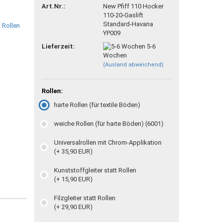
Art.Nr.:
New Pfiff 110 Hocker
110-20-Gaslift
Standard-Havana
YP009
Lieferzeit:
5-6
Wochen
(Ausland abweichend)
Rollen:
harte Rollen (für textile Böden)
weiche Rollen (für harte Böden) (6001)
Universalrollen mit Chrom-Applikation
(+ 35,90 EUR)
Kunststoffgleiter statt Rollen
(+ 15,90 EUR)
Filzgleiter statt Rollen
(+ 29,90 EUR)