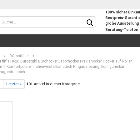
100% sicher Einka
Bestpreis-Garanti
große Ausstellung
Beratung-Telefon
:
»
»
Bürostühle
Pfiff 110-20 Bürostuhl Bürohocker Laborhocker Praxishocker Hocker auf Rollen,
mit Komfortpolster, höhenverstellbar durch Ringauslösung, konfigurierbar:
zug, extra hoch
»
Letzter »
101
Artikel in dieser Kategorie
Konto
Passw