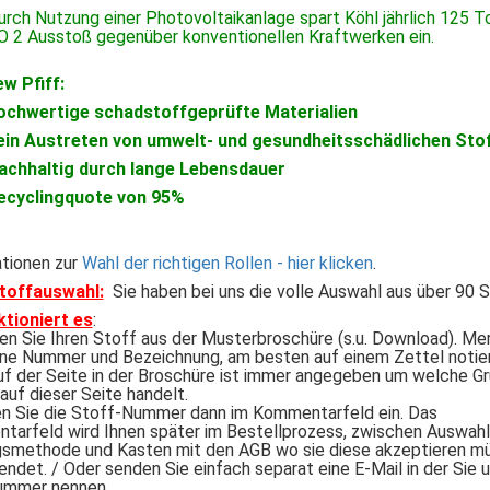
urch Nutzung einer Photovoltaikanlage spart Köhl jährlich 125 
O 2 Ausstoß gegenüber konventionellen Kraftwerken ein.
w Pfiff:
ochwertige schadstoffgeprüfte Materialien
ein Austreten von umwelt- und gesundheitsschädlichen Stof
achhaltig durch lange Lebensdauer
ecyclingquote von 95%
tionen zur
Wahl der richtigen Rollen - hier klicken
.
Stoffauswahl:
Sie haben bei uns die volle Auswahl aus über 90 
ktioniert es
:
en Sie Ihren Stoff aus der Musterbroschüre (s.u. Download). Me
ine Nummer und Bezeichnung, am besten auf einem Zettel notie
f der Seite in der Broschüre ist immer angegeben um welche G
 auf dieser Seite handelt.
n Sie die Stoff-Nummer dann im Kommentarfeld ein. Das
arfeld wird Ihnen später im Bestellprozess, zwischen Auswahl
smethode und Kasten mit den AGB wo sie diese akzeptieren m
endet. / Oder senden Sie einfach separat eine E-Mail in der Sie u
ummer nennen.