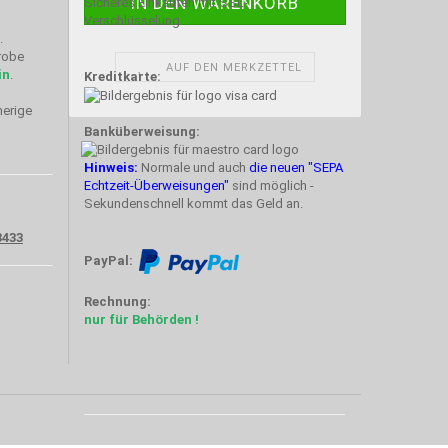
Sicheres Einkaufen mit SSL-
Verschlüsselung.
.
probe
AUF DEN MERKZETTEL
in
.
Kreditkarte:
herige
Banküberweisung:
Hinweis:
Normale und auch
die neuen "SEPA
Echtzeit-Überweisungen"
sind möglich -
Sekundenschnell kommt das Geld an.
3433
PayPal:
Rechnung:
nur für Behörden !