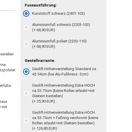
Fussausführung:
Kunststoff schwarz (2401-103)
Aluminiumfuß schwarz (2203-103)
(+ 68,90 EUR)
Aluminiumfuß poliert (2203-110)
(+ 68,90 EUR)
bestellen
Gestellvariante:
ohne
Gaslift-Höhenverstellung Standard ca.
zpolster.
42-54cm (bei Alu-Fußkreuz -2cm)
Gaslift-Höhenverstellung Extra-HOCH
eitfüße
ca.53-75cm (keine Rollen erlaubt=mit
Gleitern bestellen)
(+ 35,90 EUR)
inaus
r mit
Gaslift-Höhenverstellung Extra-HOCH
ca.53-75cm + Fußring verchromt (keine
Rollen erlaubt=mit Gleitern bestellen)
(+ 126,80 EUR)