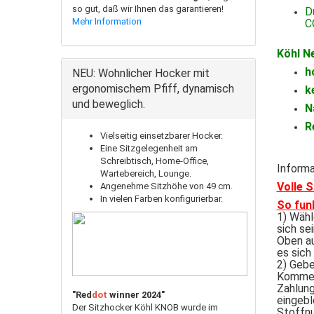
so gut, daß wir Ihnen das garantieren!
D
Mehr Information
C
Köhl Ne
h
NEU: Wohnlicher Hocker mit
ergonomischem Pfiff, dynamisch
k
und beweglich.
N
R
Vielseitig einsetzbarer Hocker.
Eine Sitzgelegenheit am
Schreibtisch, Home-Office,
Informa
Wartebereich, Lounge.
Volle 
Angenehme Sitzhöhe von 49 cm.
In vielen Farben konfigurierbar.
So fun
1) Wähl
sich se
Oben au
es sich
2) Gebe
Komment
Zahlung
"Red
dot
winner 2024"
eingebl
Der Sitzhocker Köhl KNOB wurde im
Stoffn