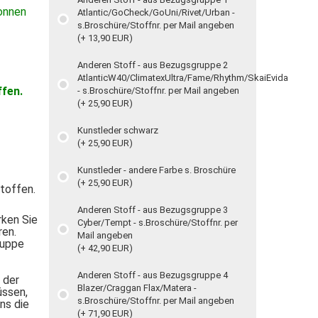
Tonnen
Atlantic/GoCheck/GoUni/Rivet/Urban -
s.Broschüre/Stoffnr. per Mail angeben
(+ 13,90 EUR)
Anderen Stoff - aus Bezugsgruppe 2
AtlanticW40/ClimatexUltra/Fame/Rhythm/SkaiEvida
fen.
- s.Broschüre/Stoffnr. per Mail angeben
(+ 25,90 EUR)
Kunstleder schwarz
(+ 25,90 EUR)
Kunstleder - andere Farbe s. Broschüre
(+ 25,90 EUR)
Stoffen.
Anderen Stoff - aus Bezugsgruppe 3
rken Sie
Cyber/Tempt - s.Broschüre/Stoffnr. per
ren.
Mail angeben
ruppe
(+ 42,90 EUR)
Anderen Stoff - aus Bezugsgruppe 4
 der
Blazer/Craggan Flax/Matera -
üssen,
s.Broschüre/Stoffnr. per Mail angeben
ns die
(+ 71,90 EUR)