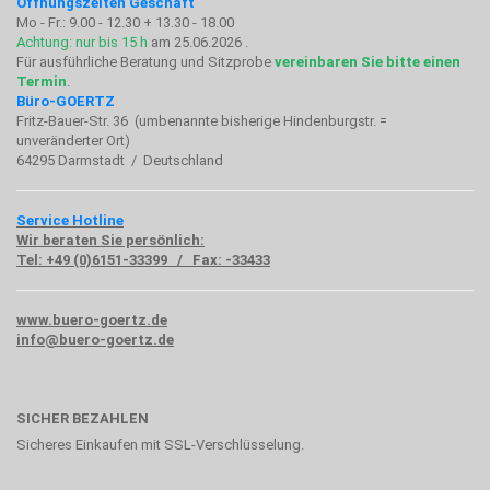
Öffnungszeiten Geschäft
Mo - Fr.: 9.00 - 12.30 + 13.30 - 18.00
Achtung: nur bis 15 h
am 25.06.2026 .
Für ausführliche Beratung und Sitzprobe
vereinbaren Sie bitte einen
Termin
.
Büro-GOERTZ
Fritz-Bauer-Str. 36 (umbenannte bisherige Hindenburgstr. =
unveränderter Ort)
64295 Darmstadt / Deutschland
Service Hotline
Wir beraten Sie persönlich:
Tel: +49 (0)6151-33399 / Fax: -33433
www.buero-goertz.de
info@buero-goertz.de
SICHER BEZAHLEN
Sicheres Einkaufen mit SSL-Verschlüsselung.