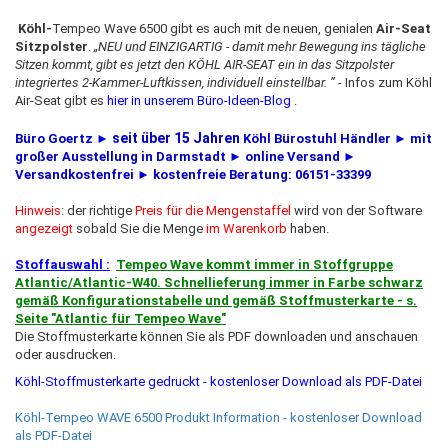
Köhl-
Tempeo Wave 6500 gibt es auch mit de neuen, genialen
Air-Seat
Sitzpolster
.
„NEU und EINZIGARTIG - damit mehr Bewegung ins tägliche
Sitzen kommt, gibt es jetzt den KÖHL AIR-SEAT ein in das Sitzpolster
integriertes 2-Kammer-Luftkissen, individuell einstellbar. ”
- Infos zum Köhl
Air-Seat gibt es
hier in unserem Büro-Ideen-Blog
.
seit über 15 Jahren
Büro Goertz ►
Köhl Bürostuhl Händler ► mit
großer Ausstellung in Darmstadt ► online Versand ►
Versandkostenfrei ► kostenfreie Beratung: 06151-33399
Hinweis
: der richtige
Preis für die Mengenstaffel
wird von der Software
angezeigt
sobald Sie die Menge
im Warenkorb
haben.
Stoffauswahl
:
Tempeo Wave kommt immer in Stoffgruppe
Atlantic/Atlantic-W40.
Schnellieferung immer in Farbe schwarz
gemäß Konfigurationstabelle und gemäß Stoffmusterkarte
- s.
Seite "Atlantic für Tempeo Wave"
Die Stoffmusterkarte können Sie als PDF downloaden und anschauen
oder ausdrucken.
Köhl-Stoffmusterkarte gedruckt - kostenloser Download als PDF-Datei
Köhl-Tempeo WAVE 6500 Produkt Information - kostenloser Download
als PDF-Datei