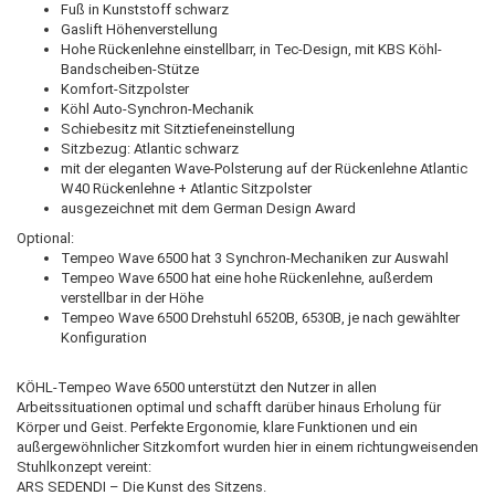
Fuß in Kunststoff schwarz
Gaslift Höhenverstellung
Hohe Rückenlehne einstellbarr, in Tec-Design, mit KBS Köhl-
Bandscheiben-Stütze
Komfort-Sitzpolster
Köhl Auto-Synchron-Mechanik
Schiebesitz mit Sitztiefeneinstellung
Sitzbezug: Atlantic schwarz
mit der eleganten Wave-Polsterung auf der Rückenlehne Atlantic
W40 Rückenlehne + Atlantic Sitzpolster
ausgezeichnet mit dem German Design Award
Optional:
Tempeo Wave 6500 hat 3 Synchron-Mechaniken zur Auswahl
Tempeo Wave 6500 hat eine hohe Rückenlehne, außerdem
verstellbar in der Höhe
Tempeo Wave 6500 Drehstuhl 6520B, 6530B, je nach gewählter
Konfiguration
KÖHL-Tempeo Wave 6500 unterstützt den Nutzer in allen
Arbeitssituationen optimal und schafft darüber hinaus Erholung für
Körper und Geist. Perfekte Ergonomie, klare Funktionen und ein
außergewöhnlicher Sitzkomfort wurden hier in einem richtungweisenden
Stuhlkonzept vereint:
ARS SEDENDI – Die Kunst des Sitzens.